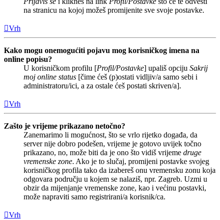
Prijaviš se
i klikneš na link
Profil/Postavke
što će te odvesti
na stranicu na kojoj možeš promijenite sve svoje postavke.
Vrh
Kako mogu onemogućiti pojavu mog korisničkog imena na
online popisu?
U korisničkom profilu [
Profil/Postavke
] upališ opciju
Sakrij
moj online status
[čime ćeš (p)ostati vidljiv/a samo sebi i
administratoru/ici, a za ostale ćeš postati skriven/a].
Vrh
Zašto je vrijeme prikazano netočno?
Zanemarimo li mogućnost, što se vrlo rijetko događa, da
server nije dobro podešen, vrijeme je gotovo uvijek točno
prikazano, no, može biti da je ono što vidiš vrijeme
druge
vremenske zone
. Ako je to slučaj, promijeni postavke svojeg
korisničkog profila tako da izabereš onu vremensku zonu koja
odgovara području u kojem se nalaziš, npr. Zagreb. Uzmi u
obzir da mijenjanje vremenske zone, kao i većinu postavki,
može napraviti samo registrirani/a korisnik/ca.
Vrh