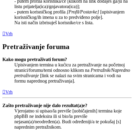
- putem profila korisnika/ce [klikom na link dodaješ ga/ju na
listu prijatelja(ica)/gnjavatora(ica)];
- putem korisničkog profila
[Profil/Postavke]
[upisivanjem
korisničkog/ih imena u za to predviđeno polje].
Na isti način izbrisuješ korisnike/ce s lista.
Vrh
Pretraživanje foruma
Kako mogu pretraživati forum?
Upisivanjem termina u kućicu za pretraživanje na početnoj
stranici/forumu/temi odnosno klikom na
Pretražnik/Napredno
pretraživanje
[link se nalazi na svim stranicama i vodi na
formu naprednog pretraživanja].
Vrh
Zašto pretraživanje nije dalo rezultat(a)e?
Vjerojatno si upisao/la previše [uobičajenih] termina koje
phpBB ne indeksira ili si bio/la previše
nejasan(a)/neodređen(a). Budi određeniji/a te pokušaj [s]
naprednim pretražnikom.