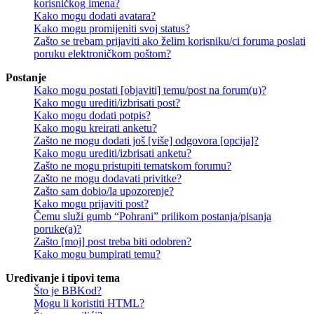
korisničkog imena?
Kako mogu dodati avatara?
Kako mogu promijeniti svoj status?
Zašto se trebam prijaviti ako želim korisniku/ci foruma poslati
poruku elektroničkom poštom?
Postanje
Kako mogu postati [objaviti] temu/post na forum(u)?
Kako mogu urediti/izbrisati post?
Kako mogu dodati potpis?
Kako mogu kreirati anketu?
Zašto ne mogu dodati još [više] odgovora [opcija]?
Kako mogu urediti/izbrisati anketu?
Zašto ne mogu pristupiti tematskom forumu?
Zašto ne mogu dodavati privitke?
Zašto sam dobio/la upozorenje?
Kako mogu prijaviti post?
Čemu služi gumb “Pohrani” prilikom postanja/pisanja
poruke(a)?
Zašto [moj] post treba biti odobren?
Kako mogu bumpirati temu?
Uređivanje i tipovi tema
Što je BBKod?
Mogu li koristiti HTML?