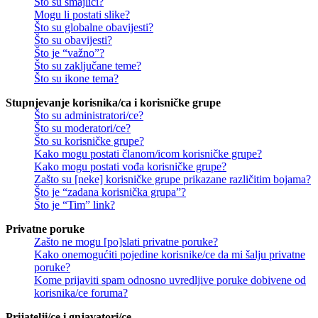
Što su smajlići?
Mogu li postati slike?
Što su globalne obavijesti?
Što su obavijesti?
Što je “važno”?
Što su zaključane teme?
Što su ikone tema?
Stupnjevanje korisnika/ca i korisničke grupe
Što su administratori/ce?
Što su moderatori/ce?
Što su korisničke grupe?
Kako mogu postati članom/icom korisničke grupe?
Kako mogu postati vođa korisničke grupe?
Zašto su [neke] korisničke grupe prikazane različitim bojama?
Što je “zadana korisnička grupa”?
Što je “Tim” link?
Privatne poruke
Zašto ne mogu [po]slati privatne poruke?
Kako onemogućiti pojedine korisnike/ce da mi šalju privatne
poruke?
Kome prijaviti spam odnosno uvredljive poruke dobivene od
korisnika/ce foruma?
Prijatelji/ce i gnjavatori/ce