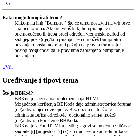
Vrh
Kako mogu bumpirati temu?
Klikom na link “Bumpiraj” što će temu postaviti na vrh prve
stranice foruma. Ako ne vidiš link, bumpiranje je ili
onemogućeno ili treba proći određen vremenski period od
zadnjeg posta(nja)/bumpiranja. Temu možeš bumpirati i
postanjem posta, no, obrati pažnju na pravila foruma jer
postoji mogućnost da je pravilima zabranjeno bumpiranje
postanjem.
Vrh
Uređivanje i tipovi tema
Što je BBKod?
BBKod je specijalna implementacija HTMLa.
Mogućnost korištenja BBKoda daje administrator/ica foruma
(de)aktiviranjem ove opcije. Bez obzira na to što je
administrator/ica odredio/la, opcionalno sam/a možeš
(de)aktivirati korištenje BBKoda.
BBKod je sličan HTMLu u stilu; tagovi se umeću u vitičaste
zagrade [i] [umjesto <i>] (a) što nudi veću kontrolu prikaza.