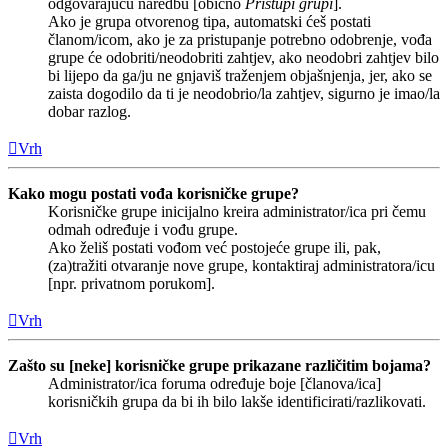
odgovarajuću naredbu [obično
Pristupi grupi
].
Ako je grupa otvorenog tipa, automatski ćeš postati
članom/icom, ako je za pristupanje potrebno odobrenje, vođa
grupe će odobriti/neodobriti zahtjev, ako neodobri zahtjev bilo
bi lijepo da ga/ju ne gnjaviš traženjem objašnjenja, jer, ako se
zaista dogodilo da ti je neodobrio/la zahtjev, sigurno je imao/la
dobar razlog.
Vrh
Kako mogu postati vođa korisničke grupe?
Korisničke grupe inicijalno kreira administrator/ica pri čemu
odmah određuje i vođu grupe.
Ako želiš postati vođom već postojeće grupe ili, pak,
(za)tražiti otvaranje nove grupe, kontaktiraj administratora/icu
[npr. privatnom porukom].
Vrh
Zašto su [neke] korisničke grupe prikazane različitim bojama?
Administrator/ica foruma određuje boje [članova/ica]
korisničkih grupa da bi ih bilo lakše identificirati/razlikovati.
Vrh