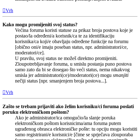
Vrh
Kako mogu promijeniti svoj status?
Većina foruma koristi statuse za prikaz broja postova koje je
postao/la određeni/a korisnik/ca te za identifikaciju
korisnika/ca koji/e obavljaju određene funkcije na forumu
[obično oni/e imaju poseban status, npr. administratori/ce,
moderatori/ce].
U pravilu, svoj status ne možeš direktno promijeniti.
Zloupotrebljavanje foruma, u smislu postanja puno postova
samo zato da bi se dosegao što veći status, nema nikakvog
smisla jer administratori(ce)/moderatori(ce) mogu
smanjiti
nečiji status [npr. smanjenjem broja postova...].
Vrh
Zašto se trebam prijaviti ako želim korisniku/ci foruma poslati
poruku elektroničkom poštom?
Ako je administrator/ica omogućio/la slanje poruka
elektroničkom poštom korisnicima/ama foruma putem
ugrađenog obrasca elektroničke pošte: tu opciju mogu koristiti
samo registrirani/e korisnici/e [čime se sprječava zlouporaba