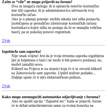
Zašto se “više” ne mogu prijaviti na forum?
Dva su moguća razloga: ili si upisao/la
netočno
korisničko
ime i(li) zaporku; ili je administrator/ica
izbrisao/la
tvoj
korisnički račun.
Ako je u pitanju potonje: možda nikada nisi ništa postao/la,
[uobičajeno je periodično izbrisivanje korisničkih računa
korisnika/ca koji/e ništa ne postaju da bi se smanjila veličina
baze], pa se pokušaj ponovo registrirati.
Vrh
Izgubio/la sam zaporku!
Nije smak svijeta! Jest da je tvoja trenutna zaporka izgubljena
[jer je kriptirana u bazi i ne može ti biti ponovo poslana], no,
možeš zatražiti novu.
Klikneš na
Prijava
te na stranici koja će ti se otvoriti klikneš
na
Zaboravio/la sam zaporku
. Upišeš tražene podatke...
Daljnje upute će ti stići elektroničkom poštom.
Vrh
Kako mogu onemogućiti automatsko odjavljivanje s foruma?
Ako ne upališ opciju
“Zapamti me”
kada se prijaviš, forum
će te držati prijavljenim/om samo za tvojeg boravka na