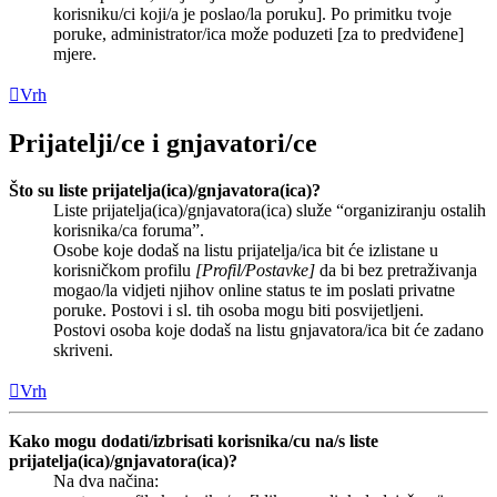
korisniku/ci koji/a je poslao/la poruku]. Po primitku tvoje
poruke, administrator/ica može poduzeti [za to predviđene]
mjere.
Vrh
Prijatelji/ce i gnjavatori/ce
Što su liste prijatelja(ica)/gnjavatora(ica)?
Liste prijatelja(ica)/gnjavatora(ica) služe “organiziranju ostalih
korisnika/ca foruma”.
Osobe koje dodaš na listu prijatelja/ica bit će izlistane u
korisničkom profilu
[Profil/Postavke]
da bi bez pretraživanja
mogao/la vidjeti njihov online status te im poslati privatne
poruke. Postovi i sl. tih osoba mogu biti posvijetljeni.
Postovi osoba koje dodaš na listu gnjavatora/ica bit će zadano
skriveni.
Vrh
Kako mogu dodati/izbrisati korisnika/cu na/s liste
prijatelja(ica)/gnjavatora(ica)?
Na dva načina: