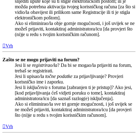
slijediti upute koje su ti stigle elektroničkom poštom; ili je
možda potrebna aktivacija tvojeg korisničkog računa [za što si
vidio/la obavijest ili prilikom same Registracije ili ti je stigla
elektroničkom poštom].
Ako si eliminirao/la obje gornje mogućnosti, i još uvijek se ne
možeš prijaviti, kontaktiraj administratora/icu [da provjeri što
(ni)je u redu s tvojim korisničkim računom].
Vrh
Zašto se ne mogu prijaviti na forum?
Jesi li se
registrirao/la
? Da bi se mogao/la prijaviti na forum,
trebaš se registrirati.
Jesi li upisao/la
točne podatke
za prijavljivanje? Provjeri
korisničko ime i zaporku.
Jesi li
isključen/a
s foruma [zabranjen ti je pristup]? Ako jesi,
[kod prijavljivanja ćeš vidjeti poruku o tome], kontaktiraj
administratora/icu [da saznaš razlog(e) isključenja].
Ako si eliminirao/la sve tri gornje mogućnosti, i još uvijek se
ne možeš prijaviti, kontaktiraj administratora/icu [da provjeri
što (ni)je u redu s tvojim korisničkim računom].
Vrh