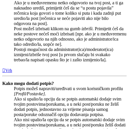
Ako je u međuvremenu netko odgovorio na tvoj post, a ti ga
naknadno urediš, primijetit ćeš da se “u postu pojavila”
rečenica koja govori o tome koliko si puta i kada zadnji put
uredio/la post [rečenica se neće pojaviti ako nije bilo
odgovora na post].
Post možeš izbrisati klikom na gumb
izbriši
. Primijetit ćeš da
neke postove nećeš moći izbrisati [npr. ako je u međuvremenu
netko odgovorio na njih odnosno, ako je administrator/ica
tako odredio/la, uopće ne].
Postoji mogućnost da administrator(ica)/moderator(ica)
izmijeni/izbriše tvoj post [u prvom slučaju bi svakako
trebao/la napisati opasku što je i zašto izmijenio/la].
Vrh
Kako mogu dodati potpis?
Potpis možeš napraviti/uređivati u svom korisničkom profilu
[Profil/Postavke]
.
Ako si upalio/la opciju da se potpis automatski dodaje svim
tvojim postovima/porukama, a u neki post/poruku ne želiš
dodati potpis, jednostavno za vrijeme pisanja samog
posta/poruke odoznačiš opciju dodavanja potpisa.
Ako nisi upalio/la opciju da se potpis automatski dodaje svim
tvojim postovima/porukama, a u neki post/poruku želiš dodati