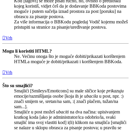
Kod [tagovi] se može pisati ručno, no, ovisno o predlošku
kojeg koristiš, vidjet ćeš da je dodavanje BBKoda postovima
moguće i putem sučelja iznad prostora za post [poruku] na
obrascu za pisanje postova.
Za više informacija o BBKodu pogledaj Vodič kojemu možeš
pristupiti sa stranice za pisanje/uređivanje postova.
Vrh
Mogu li koristiti HTML?
Ne. Većinu onoga što je moguće dobiti/prikazati korištenjem
HTMLa moguće je dobiti/prikazati i korištenjem BBKoda.
Vrh
Što su smajlići?
Smajlići [Smileys/Emoticons] su male sličice koje
prikazuju
emocije/razmišljanja osobe [koja ih je
ubacila
u post, npr. :)
znači smijem se, sretan/na sam, :( znači plačem, tužan/na
sam...].
Smajliće u post možeš
ubaciti
na dva načina: upisivanjem
kratkog koda [ako je administrator/ica odobrio/la, svaki
smajlić ima svoj vlastiti kod] i(li) klikom na smajlića [smajlići
se nalaze u sklopu obrasca za pisanje postova; u pravilu se