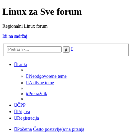
Linux za Sve forum
Regionalni Linux forum
Idi na sadržaj
Napredno
Pretražnik
pretraživanje
Linki
Neodgovorene teme
Aktivne teme
Pretražnik
ČPP
Prijava
Registracija
Početna
Često postavlje(a)na pitanja