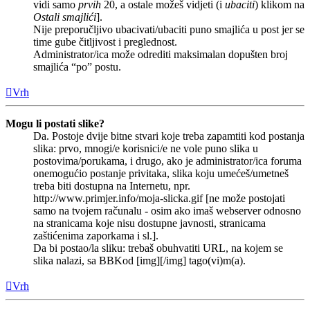
vidi samo
prvih
20, a ostale možeš vidjeti (i
ubaciti
) klikom na
Ostali smajlići
].
Nije preporučljivo ubacivati/ubaciti puno smajlića u post jer se
time gube čitljivost i preglednost.
Administrator/ica može odrediti maksimalan dopušten broj
smajlića “po” postu.
Vrh
Mogu li postati slike?
Da. Postoje dvije bitne stvari koje treba zapamtiti kod postanja
slika: prvo, mnogi/e korisnici/e ne vole puno slika u
postovima/porukama, i drugo, ako je administrator/ica foruma
onemogućio postanje privitaka, slika koju umećeš/umetneš
treba biti dostupna na Internetu, npr.
http://www.primjer.info/moja-slicka.gif [ne može postojati
samo na tvojem računalu - osim ako imaš webserver odnosno
na stranicama koje nisu dostupne javnosti, stranicama
zaštićenima zaporkama i sl.].
Da bi postao/la sliku: trebaš obuhvatiti URL, na kojem se
slika nalazi, sa BBKod [img][/img] tago(vi)m(a).
Vrh