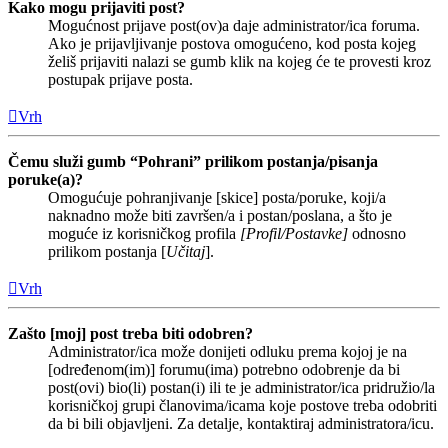
Kako mogu prijaviti post?
Mogućnost prijave post(ov)a daje administrator/ica foruma.
Ako je prijavljivanje postova omogućeno, kod posta kojeg
želiš prijaviti nalazi se gumb klik na kojeg će te provesti kroz
postupak prijave posta.
Vrh
Čemu služi gumb “Pohrani” prilikom postanja/pisanja
poruke(a)?
Omogućuje pohranjivanje [skice] posta/poruke, koji/a
naknadno može biti završen/a i postan/poslana, a što je
moguće iz korisničkog profila
[Profil/Postavke]
odnosno
prilikom postanja [
Učitaj
].
Vrh
Zašto [moj] post treba biti odobren?
Administrator/ica može donijeti odluku prema kojoj je na
[određenom(im)] forumu(ima) potrebno odobrenje da bi
post(ovi) bio(li) postan(i) ili te je administrator/ica pridružio/la
korisničkoj grupi članovima/icama koje postove treba odobriti
da bi bili objavljeni. Za detalje, kontaktiraj administratora/icu.