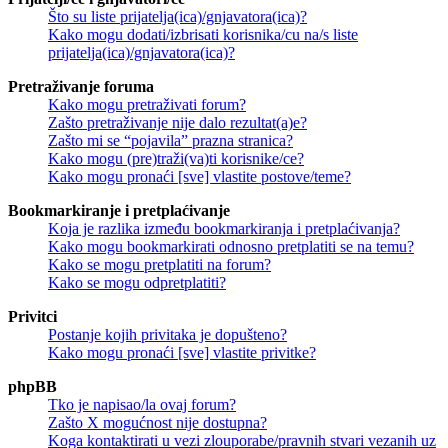
Što su liste prijatelja(ica)/gnjavatora(ica)?
Kako mogu dodati/izbrisati korisnika/cu na/s liste
prijatelja(ica)/gnjavatora(ica)?
Pretraživanje foruma
Kako mogu pretraživati forum?
Zašto pretraživanje nije dalo rezultat(a)e?
Zašto mi se “pojavila” prazna stranica?
Kako mogu (pre)traži(va)ti korisnike/ce?
Kako mogu pronaći [sve] vlastite postove/teme?
Bookmarkiranje i pretplaćivanje
Koja je razlika između bookmarkiranja i pretplaćivanja?
Kako mogu bookmarkirati odnosno pretplatiti se na temu?
Kako se mogu pretplatiti na forum?
Kako se mogu odpretplatiti?
Privitci
Postanje kojih privitaka je dopušteno?
Kako mogu pronaći [sve] vlastite privitke?
phpBB
Tko je napisao/la ovaj forum?
Zašto X mogućnost nije dostupna?
Koga kontaktirati u vezi zlouporabe/pravnih stvari vezanih uz