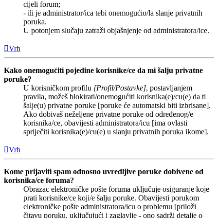
cijeli forum;
- ili je administrator/ica tebi onemogućio/la slanje privatnih
poruka.
U potonjem slučaju zatraži objašnjenje od administratora/ice.
Vrh
Kako onemogućiti pojedine korisnike/ce da mi šalju privatne
poruke?
U korisničkom profilu
[Profil/Postavke]
, postavljanjem
pravila, možeš blokirati/onemogućiti korisnika(e)/cu(e) da ti
šalje(u) privatne poruke [poruke će automatski biti izbrisane].
Ako dobivaš neželjene privatne poruke od određenog/e
korisnika/ce, obavijesti administratora/icu [ima ovlasti
spriječiti korisnika(e)/cu(e) u slanju privatnih poruka ikome].
Vrh
Kome prijaviti spam odnosno uvredljive poruke dobivene od
korisnika/ce foruma?
Obrazac elektroničke pošte foruma uključuje osiguranje koje
prati korisnike/ce koji/e šalju poruke. Obavijesti porukom
elektroničke pošte administratora/icu o problemu [priloži
čitavu poruku, uključujući i zaglavlje - ono sadrži detalje o