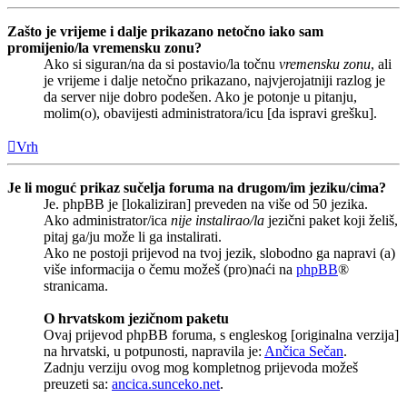
Zašto je vrijeme i dalje prikazano netočno iako sam
promijenio/la vremensku zonu?
Ako si siguran/na da si postavio/la točnu
vremensku zonu
, ali
je vrijeme i dalje netočno prikazano, najvjerojatniji razlog je
da server nije dobro podešen. Ako je potonje u pitanju,
molim(o), obavijesti administratora/icu [da ispravi grešku].
Vrh
Je li moguć prikaz sučelja foruma na drugom/im jeziku/cima?
Je. phpBB je [lokaliziran] preveden na više od 50 jezika.
Ako administrator/ica
nije instalirao/la
jezični paket koji želiš,
pitaj ga/ju može li ga instalirati.
Ako ne postoji prijevod na tvoj jezik, slobodno ga napravi (a)
više informacija o čemu možeš (pro)naći na
phpBB
®
stranicama.
O hrvatskom jezičnom paketu
Ovaj prijevod phpBB foruma, s engleskog [originalna verzija]
na hrvatski, u potpunosti, napravila je:
Ančica Sečan
.
Zadnju verziju ovog mog kompletnog prijevoda možeš
preuzeti sa:
ancica.sunceko.net
.