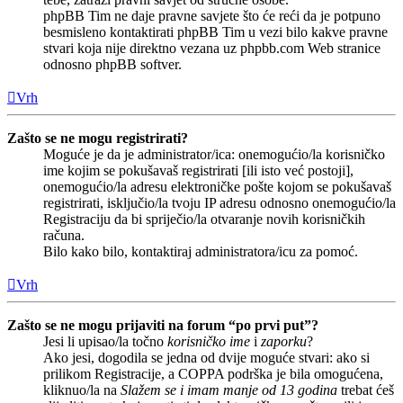
phpBB Tim ne daje pravne savjete što će reći da je potpuno
besmisleno kontaktirati phpBB Tim u vezi bilo kakve pravne
stvari koja nije direktno vezana uz phpbb.com Web stranice
odnosno phpBB softver.
Vrh
Zašto se ne mogu registrirati?
Moguće je da je administrator/ica: onemogućio/la korisničko
ime kojim se pokušavaš registrirati [ili isto već postoji],
onemogućio/la adresu elektroničke pošte kojom se pokušavaš
registrirati, isključio/la tvoju IP adresu odnosno onemogućio/la
Registraciju da bi spriječio/la otvaranje novih korisničkih
računa.
Bilo kako bilo, kontaktiraj administratora/icu za pomoć.
Vrh
Zašto se ne mogu prijaviti na forum “po prvi put”?
Jesi li upisao/la točno
korisničko ime
i
zaporku
?
Ako jesi, dogodila se jedna od dvije moguće stvari: ako si
prilikom Registracije, a COPPA podrška je bila omogućena,
kliknuo/la na
Slažem se i imam manje od 13 godina
trebat ćeš