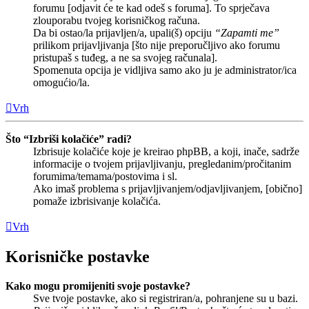
forumu [odjavit će te kad odeš s foruma]. To sprječava
zlouporabu tvojeg korisničkog računa.
Da bi ostao/la prijavljen/a, upali(š) opciju
“Zapamti me”
prilikom prijavljivanja [što nije preporučljivo ako forumu
pristupaš s tuđeg, a ne sa svojeg računala].
Spomenuta opcija je vidljiva samo ako ju je administrator/ica
omogućio/la.
Vrh
Što “Izbriši kolačiće” radi?
Izbrisuje kolačiće koje je kreirao phpBB, a koji, inače, sadrže
informacije o tvojem prijavljivanju, pregledanim/pročitanim
forumima/temama/postovima i sl.
Ako imaš problema s prijavljivanjem/odjavljivanjem, [obično]
pomaže izbrisivanje kolačića.
Vrh
Korisničke postavke
Kako mogu promijeniti svoje postavke?
Sve tvoje postavke, ako si registriran/a, pohranjene su u bazi.