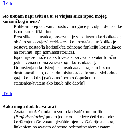
Vrh
Što trebam napraviti da bi se vidjela slika ispod mojeg
korisničkog imena?
Prilikom pregledavanja postova moguće je vidjeti dvije slike
ispod korisničkih imena.
Prva slika, statusnica, povezana je sa statusom korisnika/ce;
obično su to zvjezdice/blokovi koji označavaju: koliko je
postova postao/la korisnik/ca odnosno funkciju korisnika/ce
na forumu [npr. administrator/ica].
Ispod nje se može nalaziti veća slika zvana avatar [obično
jedinstvena/osobna za svakog/u korisnika/cu].
Dopuštenja o korištenju statusnica/avatara, kao i izbor
dostupnosti istih, daje administrator/ica foruma [slobodno
ga/ju kontaktiraj (sa) zamolbom o dopuštenju
statusnica/avatara ako isto/a nije dao/la].
Vrh
Kako mogu dodati avatara?
Avatara možeš dodati u svom korisničkom profilu
[Profil/Postavke]
putem jedne od sljedeće četiri metode:
korištenjem Gravatara, (iza)biranjem iz Galerije avatara,
linkanjem na avatara odnosno pohranjivanjem avatara.