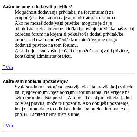
Zašto ne mogu dodavati privitke?
Mogućnost dodavanja privitaka, na forumu(ima) za
grupu(e)/korisnika(cu) daje administrator/ica foruma.
Ako ne možeš doda(va)ti privitke, moguće je da je
administrator/ica onemogućio/la dodavanje privitaka baš za taj
određen forum na kojem si pokušao/la dodati privitak/ke
odnosno da samo određeni/e korisnici(e)/grupe mogu
dodavati privitke na tom forumu.
Ako ti nije jasno zašto [baš] ti ne možeš doda(va)ti privitke,
kontaktiraj administratora/icu.
Vrh
Zašto sam dobio/la upozorenje?
Svaki/a administrator/ica postavlja vlastita pravila koja vrijede
na [njegovom(im)/njezinom(im)] forumu/ima. Ne vrijede na
svim forumima ista pravila. Ako misli da si prekršio/la [jedno
od/više] pravila, može te upozoriti. Ako dobiješ upozorenje,
imaj na umu da je to odluka administratora/ice foruma te da
phpBB Limited nema ništa s time.
Vrh