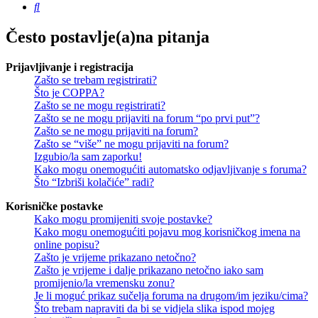
Pretražnik
Često postavlje(a)na pitanja
Prijavljivanje i registracija
Zašto se trebam registrirati?
Što je COPPA?
Zašto se ne mogu registrirati?
Zašto se ne mogu prijaviti na forum “po prvi put”?
Zašto se ne mogu prijaviti na forum?
Zašto se “više” ne mogu prijaviti na forum?
Izgubio/la sam zaporku!
Kako mogu onemogućiti automatsko odjavljivanje s foruma?
Što “Izbriši kolačiće” radi?
Korisničke postavke
Kako mogu promijeniti svoje postavke?
Kako mogu onemogućiti pojavu mog korisničkog imena na
online popisu?
Zašto je vrijeme prikazano netočno?
Zašto je vrijeme i dalje prikazano netočno iako sam
promijenio/la vremensku zonu?
Je li moguć prikaz sučelja foruma na drugom/im jeziku/cima?
Što trebam napraviti da bi se vidjela slika ispod mojeg