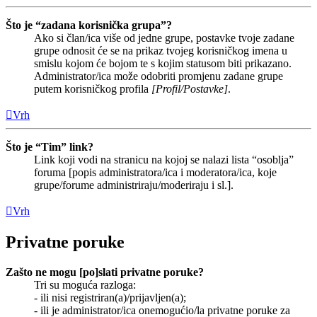
Što je “zadana korisnička grupa”?
Ako si član/ica više od jedne grupe, postavke tvoje zadane
grupe odnosit će se na prikaz tvojeg korisničkog imena u
smislu kojom će bojom te s kojim statusom biti prikazano.
Administrator/ica može odobriti promjenu zadane grupe
putem korisničkog profila
[Profil/Postavke]
.
Vrh
Što je “Tim” link?
Link koji vodi na stranicu na kojoj se nalazi lista “osoblja”
foruma [popis administratora/ica i moderatora/ica, koje
grupe/forume administriraju/moderiraju i sl.].
Vrh
Privatne poruke
Zašto ne mogu [po]slati privatne poruke?
Tri su moguća razloga:
- ili nisi registriran(a)/prijavljen(a);
- ili je administrator/ica onemogućio/la privatne poruke za