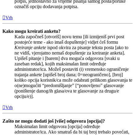
potpis, jednostavno za vrijeme pisanja samog posta/poruke
označiš opciju dodavanja potpisa.
Vrh
Kako mogu kreirati anketu?
Kada započneš [otvoriš] novu temu [ili izmijeniš prvi post
postojeće teme - ako imaš dopuštenje] vidjet ćeš formu
Kreiranje ankete
ispod okvira za pisanje teksta posta [ako to
ne vidiš, vjerojatno nemaš dopuštenje za kreiranje anketa].
Upišeš pitanje i [barem] dva moguća odgovora [svaki u
zaseban redak], kojih maksimalan limit određuje
administrator/ica. Možeš postaviti (i) vremensko ograničenje
trajanja ankete [upišeš broj dana; 0=neograničeno], [broj]
koliko opcija korisnik/ca može odabrati prilikom glasovanja te
o(ne)mogućiti “predomišljanje” [“ponovljeno” glasovanje
(poništenje danog/ih glasa/ova te glasovanje za drugu/e
opciju/e)].
Vrh
Zašto ne mogu dodati još [više] odgovora [opcija]?
Maksimalan limit odgovora [opcija] određuje
administrator/ica. Ako smatraš da bi taj broj trebalo povećati,