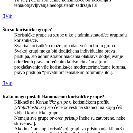
tema/objavljivanja nedopuštenih sadržaja i sl.
Vrh
Što su korisničke grupe?
Korisničke grupe su grupe u koje administratori/ce grupiraju
korisnike/ce.
Svaki/a korisnik/ca može pripadati većem broju grupa.
Svakoj grupi mogu biti dodijeljena individualna prava
pristupa, što administratorima/cama olakšava dodjeljivanje
određenih prava određenim korisnicima/ama [npr.
proglašavanje više korisnika/ca moderatorima/cama foruma,
pravo pristupa “privatnim” tematskim forumima itd.].
Vrh
Kako mogu postati članom/icom korisničke grupe?
Klikneš na
Korisničke grupe
u korisničkom profilu
[Profil/Postavke]
što će te odvesti na stranicu na kojoj ćeš
vidjeti korisničke grupe.
Nemaju sve grupe
otvoren pristup
[neke su zatvorene, neke
skrivene...].
Ako imaš pristup korisničkoj grupi, za pristupanje klikneš na