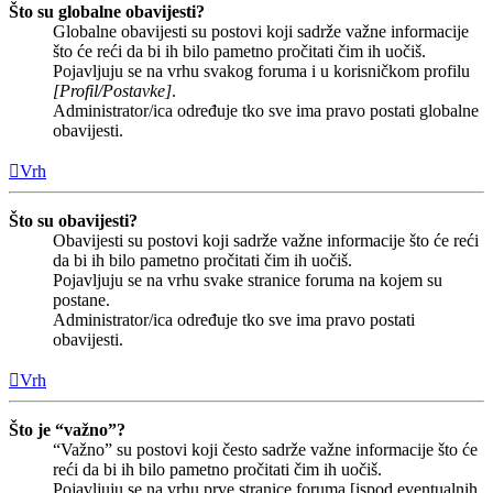
Što su globalne obavijesti?
Globalne obavijesti su postovi koji sadrže važne informacije
što će reći da bi ih bilo pametno pročitati čim ih uočiš.
Pojavljuju se na vrhu svakog foruma i u korisničkom profilu
[Profil/Postavke]
.
Administrator/ica određuje tko sve ima pravo postati globalne
obavijesti.
Vrh
Što su obavijesti?
Obavijesti su postovi koji sadrže važne informacije što će reći
da bi ih bilo pametno pročitati čim ih uočiš.
Pojavljuju se na vrhu svake stranice foruma na kojem su
postane.
Administrator/ica određuje tko sve ima pravo postati
obavijesti.
Vrh
Što je “važno”?
“Važno” su postovi koji često sadrže važne informacije što će
reći da bi ih bilo pametno pročitati čim ih uočiš.
Pojavljuju se na vrhu prve stranice foruma [ispod eventualnih