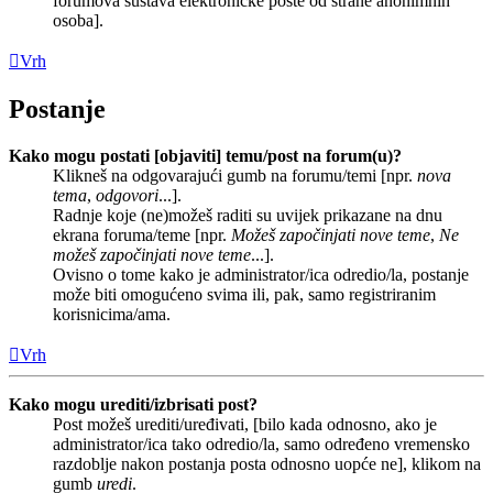
forumova sustava elektroničke pošte od strane anonimnih
osoba].
Vrh
Postanje
Kako mogu postati [objaviti] temu/post na forum(u)?
Klikneš na odgovarajući gumb na forumu/temi [npr.
nova
tema
,
odgovori
...].
Radnje koje (ne)možeš raditi su uvijek prikazane na dnu
ekrana foruma/teme [npr.
Možeš započinjati nove teme
,
Ne
možeš započinjati nove teme
...].
Ovisno o tome kako je administrator/ica odredio/la, postanje
može biti omogućeno svima ili, pak, samo registriranim
korisnicima/ama.
Vrh
Kako mogu urediti/izbrisati post?
Post možeš urediti/uređivati, [bilo kada odnosno, ako je
administrator/ica tako odredio/la, samo određeno vremensko
razdoblje nakon postanja posta odnosno uopće ne], klikom na
gumb
uredi
.