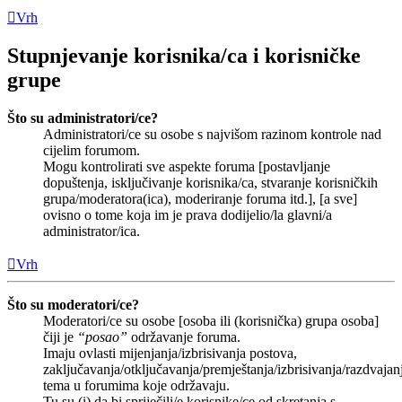
Vrh
Stupnjevanje korisnika/ca i korisničke
grupe
Što su administratori/ce?
Administratori/ce su osobe s najvišom razinom kontrole nad
cijelim forumom.
Mogu kontrolirati sve aspekte foruma [postavljanje
dopuštenja, isključivanje korisnika/ca, stvaranje korisničkih
grupa/moderatora(ica), moderiranje foruma itd.], [a sve]
ovisno o tome koja im je prava dodijelio/la glavni/a
administrator/ica.
Vrh
Što su moderatori/ce?
Moderatori/ce su osobe [osoba ili (korisnička) grupa osoba]
čiji je
“posao”
održavanje foruma.
Imaju ovlasti mijenjanja/izbrisivanja postova,
zaključavanja/otključavanja/premještanja/izbrisivanja/razdvajan
tema u forumima koje održavaju.
Tu su (i) da bi spriječili/e korisnike/ce od skretanja s