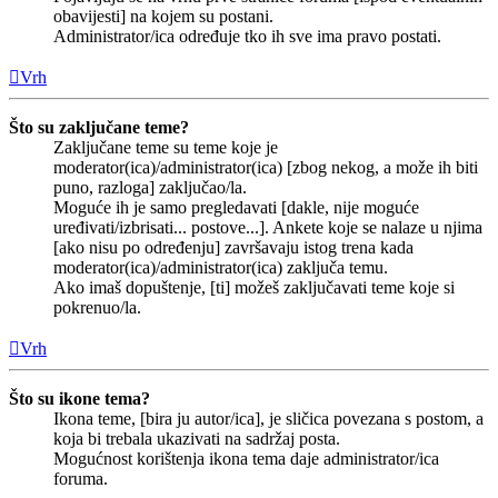
obavijesti] na kojem su postani.
Administrator/ica određuje tko ih sve ima pravo postati.
Vrh
Što su zaključane teme?
Zaključane teme su teme koje je
moderator(ica)/administrator(ica) [zbog nekog, a može ih biti
puno, razloga] zaključao/la.
Moguće ih je samo pregledavati [dakle, nije moguće
uređivati/izbrisati... postove...]. Ankete koje se nalaze u njima
[ako nisu po određenju] završavaju istog trena kada
moderator(ica)/administrator(ica) zaključa temu.
Ako imaš dopuštenje, [ti] možeš zaključavati teme koje si
pokrenuo/la.
Vrh
Što su ikone tema?
Ikona teme, [bira ju autor/ica], je sličica povezana s postom, a
koja bi trebala ukazivati na sadržaj posta.
Mogućnost korištenja ikona tema daje administrator/ica
foruma.