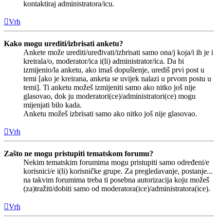
kontaktiraj administratora/icu.
Vrh
Kako mogu urediti/izbrisati anketu?
Ankete može urediti/uređivati/izbrisati samo ona/j koja/i ih je i
kreirala/o, moderator/ica i(li) administrator/ica. Da bi
izmijenio/la anketu, ako imaš dopuštenje, urediš prvi post u
temi [ako je kreirana, anketa se uvijek nalazi u prvom postu u
temi]. Ti anketu možeš izmijeniti samo ako nitko još nije
glasovao, dok ju moderatori(ce)/administratori(ce) mogu
mijenjati bilo kada.
Anketu možeš izbrisati samo ako nitko još nije glasovao.
Vrh
Zašto ne mogu pristupiti tematskom forumu?
Nekim tematskim forumima mogu pristupiti samo određeni/e
korisnici/e i(li) korisničke grupe. Za pregledavanje, postanje...
na takvim forumima treba ti posebna autorizacija koju možeš
(za)tražiti/dobiti samo od moderatora(ice)/administratora(ice).
Vrh