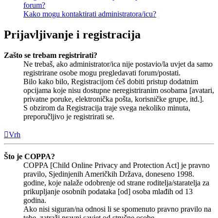
forum?
Kako mogu kontaktirati administratora/icu?
Prijavljivanje i registracija
Zašto se trebam registrirati?
Ne trebaš, ako administrator/ica nije postavio/la uvjet da samo
registrirane osobe mogu pregledavati forum/postati.
Bilo kako bilo, Registracijom ćeš dobiti pristup dodatnim
opcijama koje nisu dostupne neregistriranim osobama [avatari,
privatne poruke, elektronička pošta, korisničke grupe, itd.].
S obzirom da Registracija traje svega nekoliko minuta,
preporučljivo je registrirati se.
Vrh
Što je COPPA?
COPPA [Child Online Privacy and Protection Act] je pravno
pravilo, Sjedinjenih Američkih Država, doneseno 1998.
godine, koje nalaže odobrenje od strane roditelja/staratelja za
prikupljanje osobnih podataka [od] osoba mlađih od 13
godina.
Ako nisi siguran/na odnosi li se spomenuto pravno pravilo na
tebe, zatraži pravni savjet od stručne osobe.