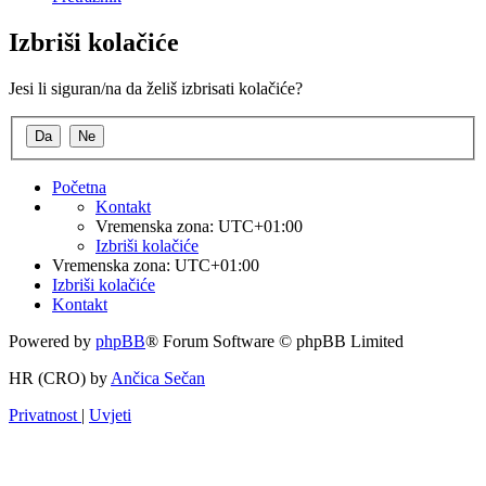
Izbriši kolačiće
Jesi li siguran/na da želiš izbrisati kolačiće?
Početna
Kontakt
Vremenska zona:
UTC+01:00
Izbriši kolačiće
Vremenska zona:
UTC+01:00
Izbriši kolačiće
Kontakt
Powered by
phpBB
® Forum Software © phpBB Limited
HR (CRO) by
Ančica Sečan
Privatnost
|
Uvjeti