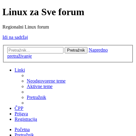
Linux za Sve forum
Regionalni Linux forum
Idi na sadržaj
Napredno
Pretražnik
pretraživanje
Linki
Neodgovorene teme
Aktivne teme
Pretražnik
ČPP
Prijava
Registracija
Početna
Pretražnik