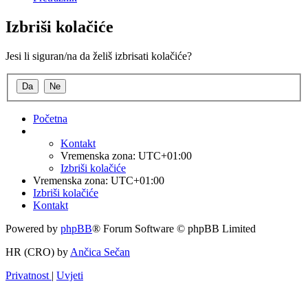
Izbriši kolačiće
Jesi li siguran/na da želiš izbrisati kolačiće?
Početna
Kontakt
Vremenska zona:
UTC+01:00
Izbriši kolačiće
Vremenska zona:
UTC+01:00
Izbriši kolačiće
Kontakt
Powered by
phpBB
® Forum Software © phpBB Limited
HR (CRO) by
Ančica Sečan
Privatnost
|
Uvjeti