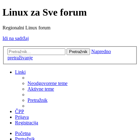
Linux za Sve forum
Regionalni Linux forum
Idi na sadržaj
Napredno
Pretražnik
pretraživanje
Linki
Neodgovorene teme
Aktivne teme
Pretražnik
ČPP
Prijava
Registracija
Početna
Pretražnik