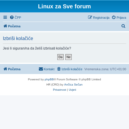
Linux za Sve forum
ČPP
Registracija
Prijava
P
Početna
r
Izbriši kolačiće
e
t
Jesi li siguran/na da želiš izbrisati kolačiće?
r
a
ž
Početna
Kontakt
Izbriši kolačiće
Vremenska zona:
UTC+01:00
n
Powered by
phpBB
® Forum Software © phpBB Limited
i
HR (CRO) by
Ančica Sečan
k
Privatnost
|
Uvjeti