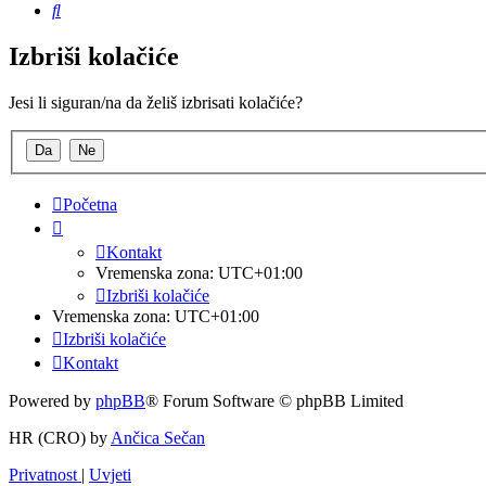
Pretražnik
Izbriši kolačiće
Jesi li siguran/na da želiš izbrisati kolačiće?
Početna
Kontakt
Vremenska zona:
UTC+01:00
Izbriši kolačiće
Vremenska zona:
UTC+01:00
Izbriši kolačiće
Kontakt
Powered by
phpBB
® Forum Software © phpBB Limited
HR (CRO) by
Ančica Sečan
Privatnost
|
Uvjeti