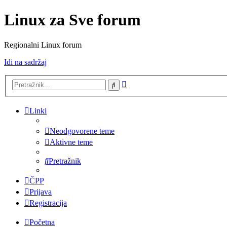
Linux za Sve forum
Regionalni Linux forum
Idi na sadržaj
Napredno
Pretražnik
pretraživanje
Linki
Neodgovorene teme
Aktivne teme
Pretražnik
ČPP
Prijava
Registracija
Početna