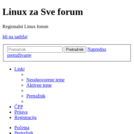
Linux za Sve forum
Regionalni Linux forum
Idi na sadržaj
Napredno
Pretražnik
pretraživanje
Linki
Neodgovorene teme
Aktivne teme
Pretražnik
ČPP
Prijava
Registracija
Početna
Pretražnik