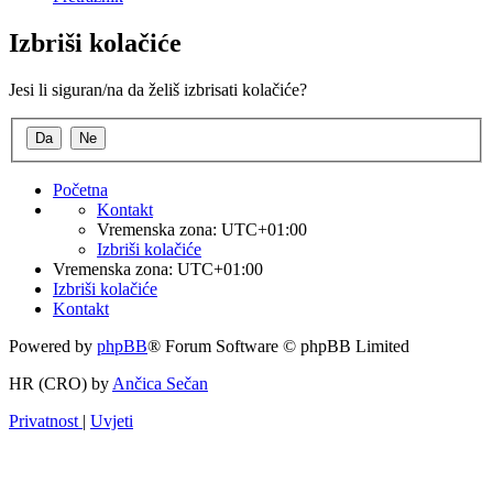
Izbriši kolačiće
Jesi li siguran/na da želiš izbrisati kolačiće?
Početna
Kontakt
Vremenska zona:
UTC+01:00
Izbriši kolačiće
Vremenska zona:
UTC+01:00
Izbriši kolačiće
Kontakt
Powered by
phpBB
® Forum Software © phpBB Limited
HR (CRO) by
Ančica Sečan
Privatnost
|
Uvjeti