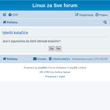
Linux za Sve forum
ČPP
Registracija
Prijava
P
Početna
r
Izbriši kolačiće
e
t
Jesi li siguran/na da želiš izbrisati kolačiće?
r
a
ž
Početna
Kontakt
Izbriši kolačiće
Vremenska zona:
UTC+01:00
n
Powered by
phpBB
® Forum Software © phpBB Limited
i
HR (CRO) by
Ančica Sečan
k
Privatnost
|
Uvjeti