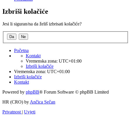
Izbriši kolačiće
Jesi li siguran/na da želiš izbrisati kolačiće?
Početna
Kontakt
Vremenska zona:
UTC+01:00
Izbriši kolačiće
Vremenska zona:
UTC+01:00
Izbriši kolačiće
Kontakt
Powered by
phpBB
® Forum Software © phpBB Limited
HR (CRO) by
Ančica Sečan
Privatnost
|
Uvjeti