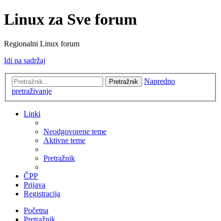
Linux za Sve forum
Regionalni Linux forum
Idi na sadržaj
Napredno
Pretražnik
pretraživanje
Linki
Neodgovorene teme
Aktivne teme
Pretražnik
ČPP
Prijava
Registracija
Početna
Pretražnik