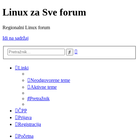
Linux za Sve forum
Regionalni Linux forum
Idi na sadržaj
Napredno
Pretražnik
pretraživanje
Linki
Neodgovorene teme
Aktivne teme
Pretražnik
ČPP
Prijava
Registracija
Početna