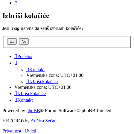
Pretražnik
Izbriši kolačiće
Jesi li siguran/na da želiš izbrisati kolačiće?
Početna
Kontakt
Vremenska zona:
UTC+01:00
Izbriši kolačiće
Vremenska zona:
UTC+01:00
Izbriši kolačiće
Kontakt
Powered by
phpBB
® Forum Software © phpBB Limited
HR (CRO) by
Ančica Sečan
Privatnost
|
Uvjeti