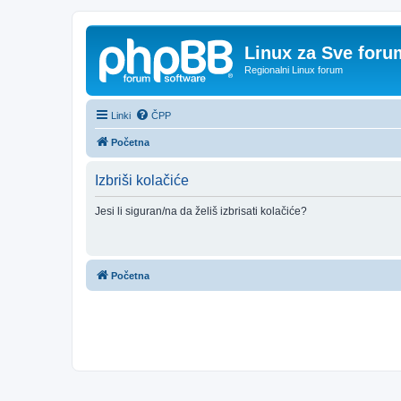
Linux za Sve foru
Regionalni Linux forum
Linki
ČPP
Početna
Izbriši kolačiće
Jesi li siguran/na da želiš izbrisati kolačiće?
Početna