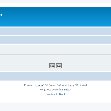
m
Powered by
phpBB
® Forum Software © phpBB Limited
HR (CRO) by
Ančica Sečan
Privatnost
|
Uvjeti