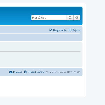
Pretražnik
Napredno pretraž
Registracija
Prijava
Kontakt
Izbriši kolačiće
Vremenska zona:
UTC+01:00