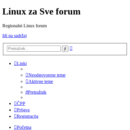
Linux za Sve forum
Regionalni Linux forum
Idi na sadržaj
Napredno
Pretražnik
pretraživanje
Linki
Neodgovorene teme
Aktivne teme
Pretražnik
ČPP
Prijava
Registracija
Početna