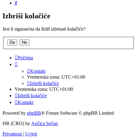
Pretražnik
Izbriši kolačiće
Jesi li siguran/na da želiš izbrisati kolačiće?
Početna
Kontakt
Vremenska zona:
UTC+01:00
Izbriši kolačiće
Vremenska zona:
UTC+01:00
Izbriši kolačiće
Kontakt
Powered by
phpBB
® Forum Software © phpBB Limited
HR (CRO) by
Ančica Sečan
Privatnost
|
Uvjeti