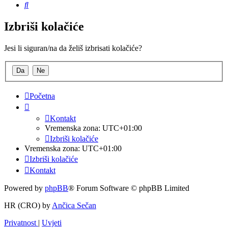
Pretražnik
Izbriši kolačiće
Jesi li siguran/na da želiš izbrisati kolačiće?
Početna
Kontakt
Vremenska zona:
UTC+01:00
Izbriši kolačiće
Vremenska zona:
UTC+01:00
Izbriši kolačiće
Kontakt
Powered by
phpBB
® Forum Software © phpBB Limited
HR (CRO) by
Ančica Sečan
Privatnost
|
Uvjeti