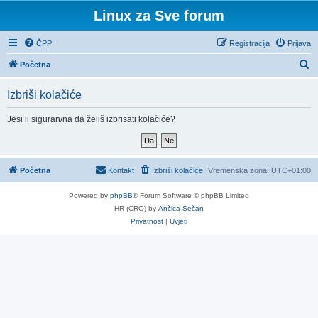
Linux za Sve forum
ČPP
Registracija
Prijava
P
Početna
r
Izbriši kolačiće
e
t
Jesi li siguran/na da želiš izbrisati kolačiće?
r
a
ž
Početna
Kontakt
Izbriši kolačiće
Vremenska zona:
UTC+01:00
n
Powered by
phpBB
® Forum Software © phpBB Limited
i
HR (CRO) by
Ančica Sečan
k
Privatnost
|
Uvjeti