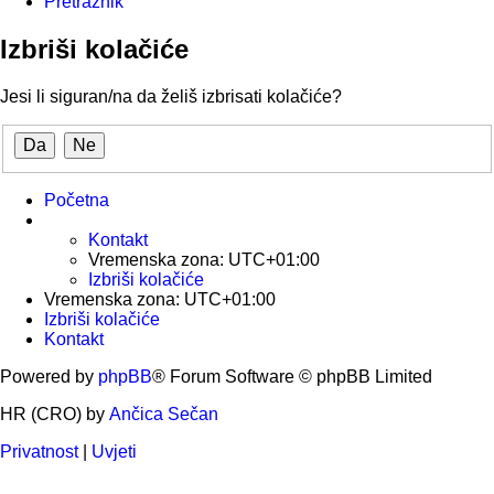
Pretražnik
Izbriši kolačiće
Jesi li siguran/na da želiš izbrisati kolačiće?
Početna
Kontakt
Vremenska zona:
UTC+01:00
Izbriši kolačiće
Vremenska zona:
UTC+01:00
Izbriši kolačiće
Kontakt
Powered by
phpBB
® Forum Software © phpBB Limited
HR (CRO) by
Ančica Sečan
Privatnost
|
Uvjeti