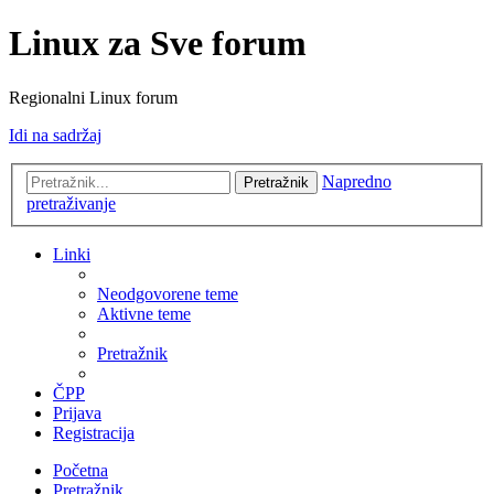
Linux za Sve forum
Regionalni Linux forum
Idi na sadržaj
Napredno
Pretražnik
pretraživanje
Linki
Neodgovorene teme
Aktivne teme
Pretražnik
ČPP
Prijava
Registracija
Početna
Pretražnik