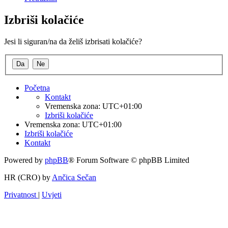
Izbriši kolačiće
Jesi li siguran/na da želiš izbrisati kolačiće?
Početna
Kontakt
Vremenska zona:
UTC+01:00
Izbriši kolačiće
Vremenska zona:
UTC+01:00
Izbriši kolačiće
Kontakt
Powered by
phpBB
® Forum Software © phpBB Limited
HR (CRO) by
Ančica Sečan
Privatnost
|
Uvjeti