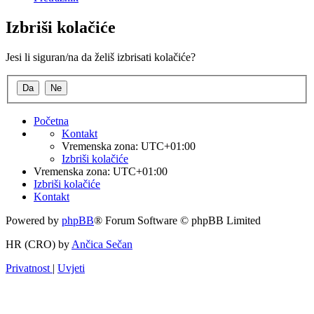
Izbriši kolačiće
Jesi li siguran/na da želiš izbrisati kolačiće?
Početna
Kontakt
Vremenska zona:
UTC+01:00
Izbriši kolačiće
Vremenska zona:
UTC+01:00
Izbriši kolačiće
Kontakt
Powered by
phpBB
® Forum Software © phpBB Limited
HR (CRO) by
Ančica Sečan
Privatnost
|
Uvjeti