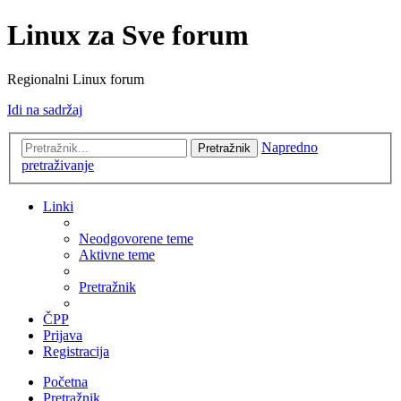
Linux za Sve forum
Regionalni Linux forum
Idi na sadržaj
Napredno
Pretražnik
pretraživanje
Linki
Neodgovorene teme
Aktivne teme
Pretražnik
ČPP
Prijava
Registracija
Početna
Pretražnik