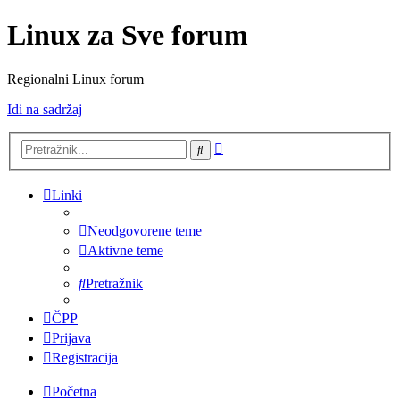
Linux za Sve forum
Regionalni Linux forum
Idi na sadržaj
Napredno
Pretražnik
pretraživanje
Linki
Neodgovorene teme
Aktivne teme
Pretražnik
ČPP
Prijava
Registracija
Početna