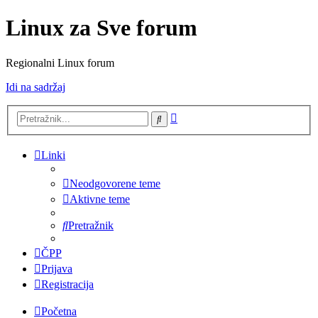
Linux za Sve forum
Regionalni Linux forum
Idi na sadržaj
Napredno
Pretražnik
pretraživanje
Linki
Neodgovorene teme
Aktivne teme
Pretražnik
ČPP
Prijava
Registracija
Početna