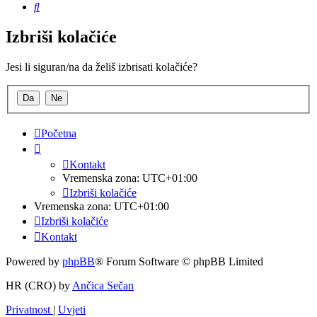
Pretražnik
Izbriši kolačiće
Jesi li siguran/na da želiš izbrisati kolačiće?
Početna
Kontakt
Vremenska zona:
UTC+01:00
Izbriši kolačiće
Vremenska zona:
UTC+01:00
Izbriši kolačiće
Kontakt
Powered by
phpBB
® Forum Software © phpBB Limited
HR (CRO) by
Ančica Sečan
Privatnost
|
Uvjeti