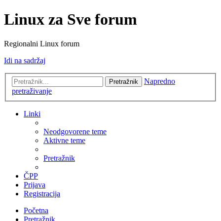
Linux za Sve forum
Regionalni Linux forum
Idi na sadržaj
Napredno
Pretražnik
pretraživanje
Linki
Neodgovorene teme
Aktivne teme
Pretražnik
ČPP
Prijava
Registracija
Početna
Pretražnik