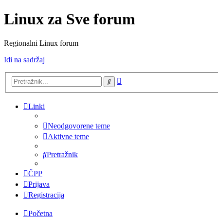
Linux za Sve forum
Regionalni Linux forum
Idi na sadržaj
Napredno
Pretražnik
pretraživanje
Linki
Neodgovorene teme
Aktivne teme
Pretražnik
ČPP
Prijava
Registracija
Početna