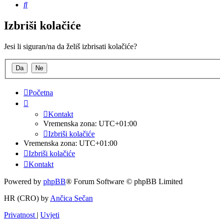
Pretražnik
Izbriši kolačiće
Jesi li siguran/na da želiš izbrisati kolačiće?
Početna
Kontakt
Vremenska zona:
UTC+01:00
Izbriši kolačiće
Vremenska zona:
UTC+01:00
Izbriši kolačiće
Kontakt
Powered by
phpBB
® Forum Software © phpBB Limited
HR (CRO) by
Ančica Sečan
Privatnost
|
Uvjeti