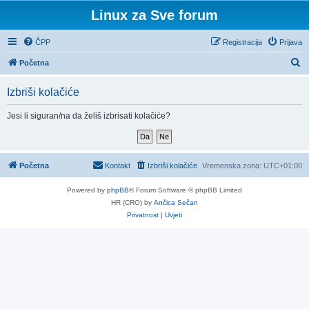
Linux za Sve forum
ČPP
Registracija
Prijava
P
Početna
r
Izbriši kolačiće
e
t
Jesi li siguran/na da želiš izbrisati kolačiće?
r
a
ž
Početna
Kontakt
Izbriši kolačiće
Vremenska zona:
UTC+01:00
n
Powered by
phpBB
® Forum Software © phpBB Limited
i
HR (CRO) by
Ančica Sečan
k
Privatnost
|
Uvjeti