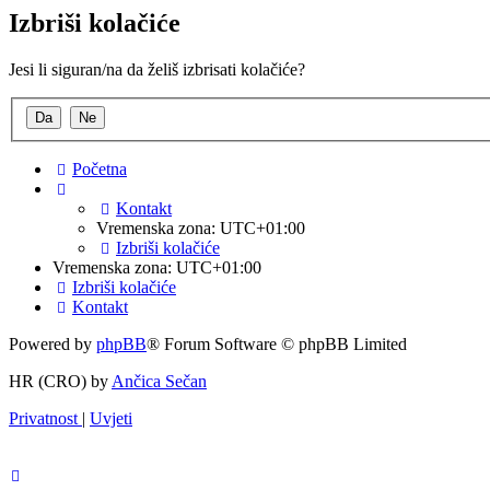
Izbriši kolačiće
Jesi li siguran/na da želiš izbrisati kolačiće?
Početna
Kontakt
Vremenska zona:
UTC+01:00
Izbriši kolačiće
Vremenska zona:
UTC+01:00
Izbriši kolačiće
Kontakt
Powered by
phpBB
® Forum Software © phpBB Limited
HR (CRO) by
Ančica Sečan
Privatnost
|
Uvjeti