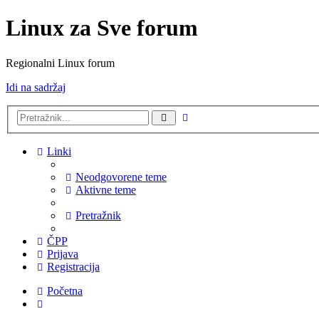
Linux za Sve forum
Regionalni Linux forum
Idi na sadržaj
Napredno
Pretražnik
pretraživanje
Linki
Neodgovorene teme
Aktivne teme
Pretražnik
ČPP
Prijava
Registracija
Početna
Pretražnik