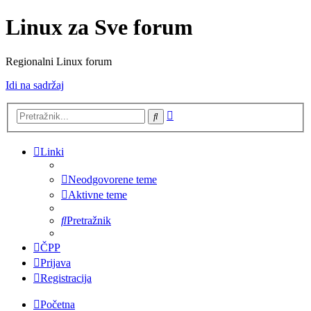
Linux za Sve forum
Regionalni Linux forum
Idi na sadržaj
Napredno
Pretražnik
pretraživanje
Linki
Neodgovorene teme
Aktivne teme
Pretražnik
ČPP
Prijava
Registracija
Početna