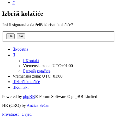
Pretražnik
Izbriši kolačiće
Jesi li siguran/na da želiš izbrisati kolačiće?
Početna
Kontakt
Vremenska zona:
UTC+01:00
Izbriši kolačiće
Vremenska zona:
UTC+01:00
Izbriši kolačiće
Kontakt
Powered by
phpBB
® Forum Software © phpBB Limited
HR (CRO) by
Ančica Sečan
Privatnost
|
Uvjeti