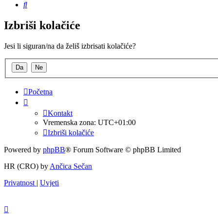
Pretražnik
Izbriši kolačiće
Jesi li siguran/na da želiš izbrisati kolačiće?
Početna
Kontakt
Vremenska zona:
UTC+01:00
Izbriši kolačiće
Powered by
phpBB
® Forum Software © phpBB Limited
HR (CRO) by
Ančica Sečan
Privatnost
|
Uvjeti