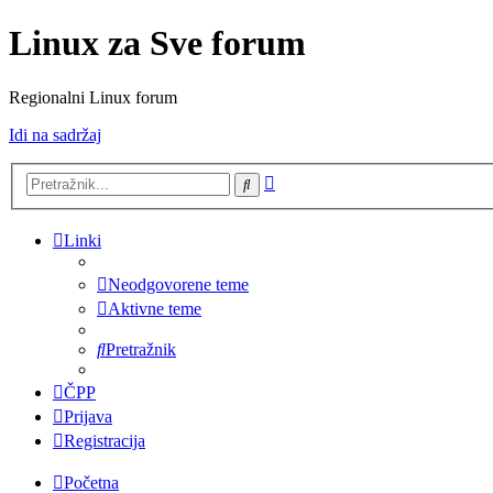
Linux za Sve forum
Regionalni Linux forum
Idi na sadržaj
Napredno
Pretražnik
pretraživanje
Linki
Neodgovorene teme
Aktivne teme
Pretražnik
ČPP
Prijava
Registracija
Početna