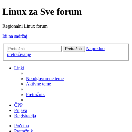
Linux za Sve forum
Regionalni Linux forum
Idi na sadržaj
Napredno
Pretražnik
pretraživanje
Linki
Neodgovorene teme
Aktivne teme
Pretražnik
ČPP
Prijava
Registracija
Početna
Pretražnik