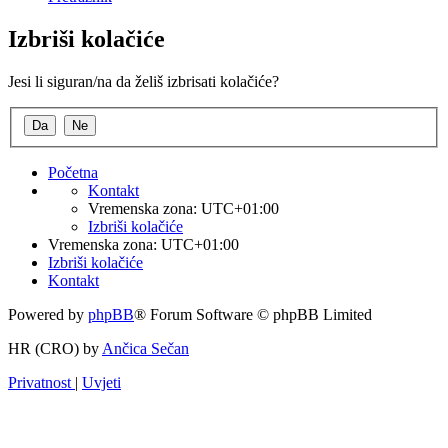
Izbriši kolačiće
Jesi li siguran/na da želiš izbrisati kolačiće?
Početna
Kontakt
Vremenska zona:
UTC+01:00
Izbriši kolačiće
Vremenska zona:
UTC+01:00
Izbriši kolačiće
Kontakt
Powered by
phpBB
® Forum Software © phpBB Limited
HR (CRO) by
Ančica Sečan
Privatnost
|
Uvjeti