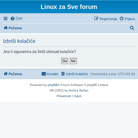
Linux za Sve forum
ČPP
Registracija
Prijava
P
Početna
r
Izbriši kolačiće
e
t
Jesi li siguran/na da želiš izbrisati kolačiće?
r
a
ž
Početna
Kontakt
Izbriši kolačiće
Vremenska zona:
UTC+01:00
n
Powered by
phpBB
® Forum Software © phpBB Limited
i
HR (CRO) by
Ančica Sečan
k
Privatnost
|
Uvjeti