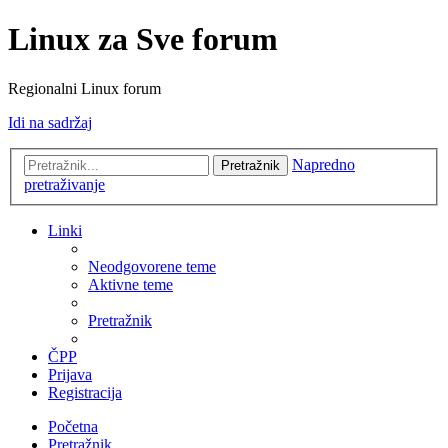
Linux za Sve forum
Regionalni Linux forum
Idi na sadržaj
Napredno
Pretražnik
pretraživanje
Linki
Neodgovorene teme
Aktivne teme
Pretražnik
ČPP
Prijava
Registracija
Početna
Pretražnik