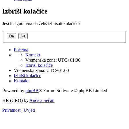
Izbriši kolačiće
Jesi li siguran/na da želiš izbrisati kolačiće?
Početna
Kontakt
Vremenska zona:
UTC+01:00
Izbriši kolačiće
Vremenska zona:
UTC+01:00
Izbriši kolačiće
Kontakt
Powered by
phpBB
® Forum Software © phpBB Limited
HR (CRO) by
Ančica Sečan
Privatnost
|
Uvjeti