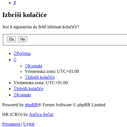
Pretražnik
Izbriši kolačiće
Jesi li siguran/na da želiš izbrisati kolačiće?
Početna
Kontakt
Vremenska zona:
UTC+01:00
Izbriši kolačiće
Vremenska zona:
UTC+01:00
Izbriši kolačiće
Kontakt
Powered by
phpBB
® Forum Software © phpBB Limited
HR (CRO) by
Ančica Sečan
Privatnost
|
Uvjeti