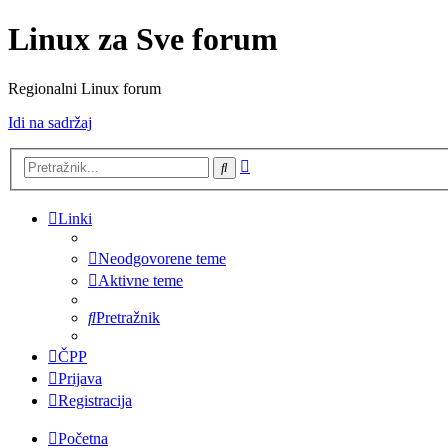
Linux za Sve forum
Regionalni Linux forum
Idi na sadržaj
Napredno
Pretražnik
pretraživanje
Linki
Neodgovorene teme
Aktivne teme
Pretražnik
ČPP
Prijava
Registracija
Početna