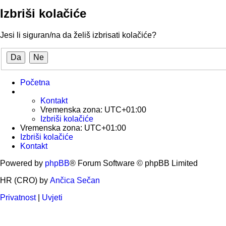
Izbriši kolačiće
Jesi li siguran/na da želiš izbrisati kolačiće?
Početna
Kontakt
Vremenska zona:
UTC+01:00
Izbriši kolačiće
Vremenska zona:
UTC+01:00
Izbriši kolačiće
Kontakt
Powered by
phpBB
® Forum Software © phpBB Limited
HR (CRO) by
Ančica Sečan
Privatnost
|
Uvjeti