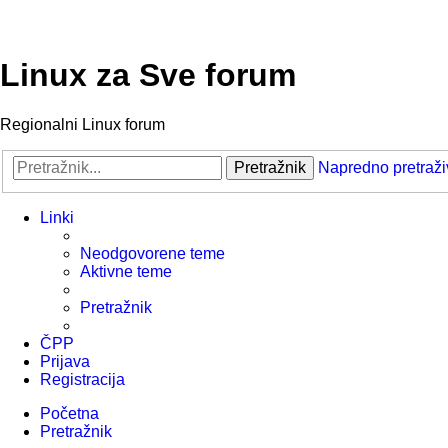
Linux za Sve forum
Regionalni Linux forum
Pretražnik
Napredno pretraži
Linki
Neodgovorene teme
Aktivne teme
Pretražnik
ČPP
Prijava
Registracija
Početna
Pretražnik