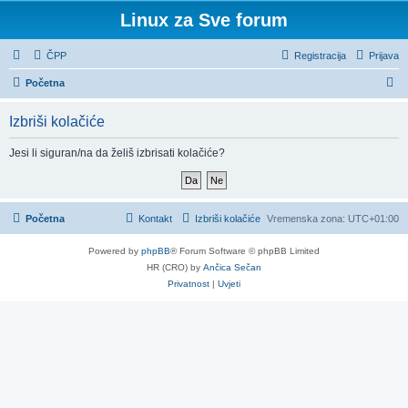
Linux za Sve forum
ČPP
Registracija
Prijava
P
Početna
r
Izbriši kolačiće
e
t
Jesi li siguran/na da želiš izbrisati kolačiće?
r
a
ž
Početna
Kontakt
Izbriši kolačiće
Vremenska zona:
UTC+01:00
n
Powered by
phpBB
® Forum Software © phpBB Limited
i
HR (CRO) by
Ančica Sečan
k
Privatnost
|
Uvjeti