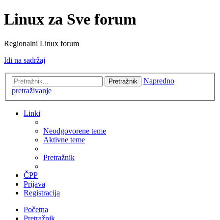
Linux za Sve forum
Regionalni Linux forum
Idi na sadržaj
Napredno
Pretražnik
pretraživanje
Linki
Neodgovorene teme
Aktivne teme
Pretražnik
ČPP
Prijava
Registracija
Početna
Pretražnik