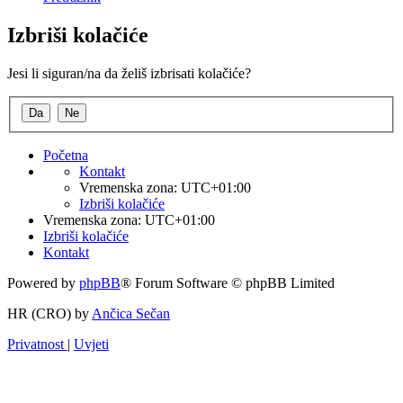
Izbriši kolačiće
Jesi li siguran/na da želiš izbrisati kolačiće?
Početna
Kontakt
Vremenska zona:
UTC+01:00
Izbriši kolačiće
Vremenska zona:
UTC+01:00
Izbriši kolačiće
Kontakt
Powered by
phpBB
® Forum Software © phpBB Limited
HR (CRO) by
Ančica Sečan
Privatnost
|
Uvjeti