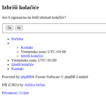
Izbriši kolačiće
Jesi li siguran/na da želiš izbrisati kolačiće?
Početna
Kontakt
Vremenska zona:
UTC+01:00
Izbriši kolačiće
Vremenska zona:
UTC+01:00
Izbriši kolačiće
Kontakt
Powered by
phpBB
® Forum Software © phpBB Limited
HR (CRO) by
Ančica Sečan
Privatnost
|
Uvjeti