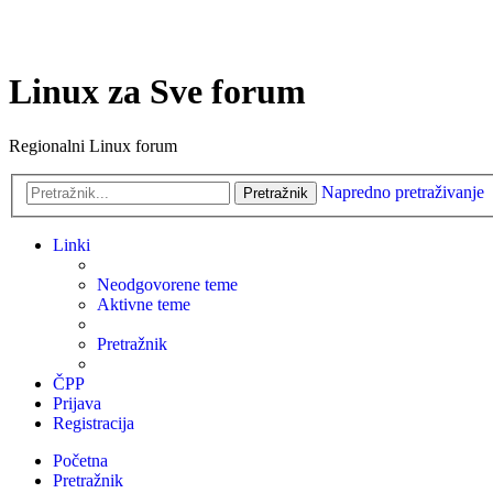
Linux za Sve forum
Regionalni Linux forum
Napredno pretraživanje
Pretražnik
Linki
Neodgovorene teme
Aktivne teme
Pretražnik
ČPP
Prijava
Registracija
Početna
Pretražnik