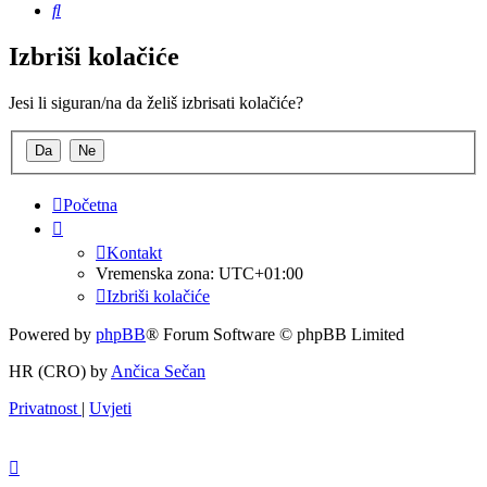
Pretražnik
Izbriši kolačiće
Jesi li siguran/na da želiš izbrisati kolačiće?
Početna
Kontakt
Vremenska zona:
UTC+01:00
Izbriši kolačiće
Powered by
phpBB
® Forum Software © phpBB Limited
HR (CRO) by
Ančica Sečan
Privatnost
|
Uvjeti