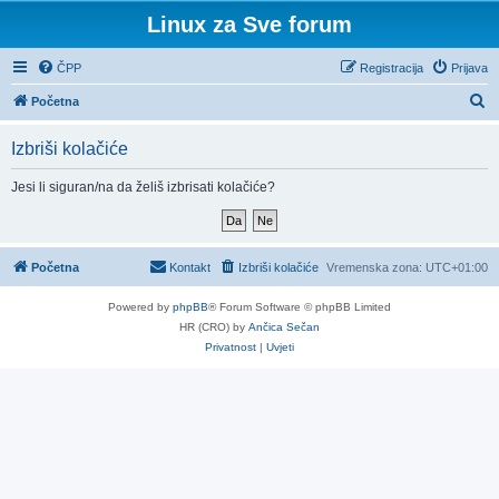
Linux za Sve forum
ČPP
Registracija
Prijava
P
Početna
r
Izbriši kolačiće
e
t
Jesi li siguran/na da želiš izbrisati kolačiće?
r
a
ž
Početna
Kontakt
Izbriši kolačiće
Vremenska zona:
UTC+01:00
n
Powered by
phpBB
® Forum Software © phpBB Limited
i
HR (CRO) by
Ančica Sečan
k
Privatnost
|
Uvjeti