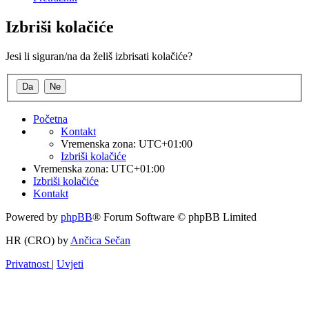
Izbriši kolačiće
Jesi li siguran/na da želiš izbrisati kolačiće?
Početna
Kontakt
Vremenska zona:
UTC+01:00
Izbriši kolačiće
Vremenska zona:
UTC+01:00
Izbriši kolačiće
Kontakt
Powered by
phpBB
® Forum Software © phpBB Limited
HR (CRO) by
Ančica Sečan
Privatnost
|
Uvjeti