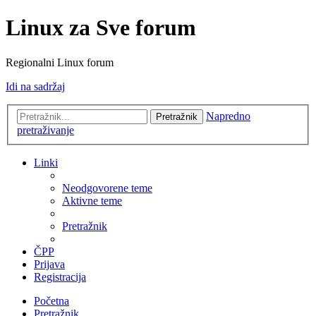
Linux za Sve forum
Regionalni Linux forum
Idi na sadržaj
Napredno
Pretražnik
pretraživanje
Linki
Neodgovorene teme
Aktivne teme
Pretražnik
ČPP
Prijava
Registracija
Početna
Pretražnik