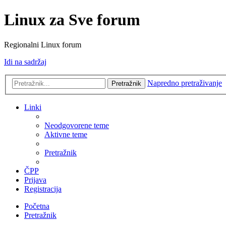
Linux za Sve forum
Regionalni Linux forum
Idi na sadržaj
Napredno pretraživanje
Pretražnik
Linki
Neodgovorene teme
Aktivne teme
Pretražnik
ČPP
Prijava
Registracija
Početna
Pretražnik