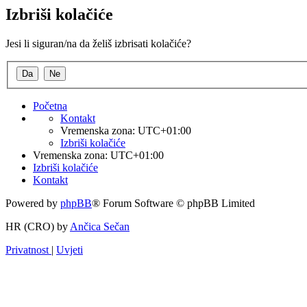
Izbriši kolačiće
Jesi li siguran/na da želiš izbrisati kolačiće?
Početna
Kontakt
Vremenska zona:
UTC+01:00
Izbriši kolačiće
Vremenska zona:
UTC+01:00
Izbriši kolačiće
Kontakt
Powered by
phpBB
® Forum Software © phpBB Limited
HR (CRO) by
Ančica Sečan
Privatnost
|
Uvjeti