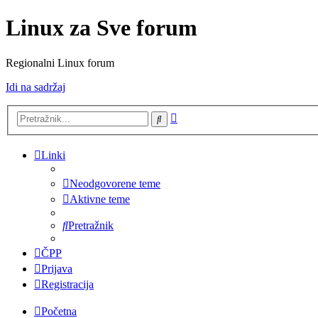
Linux za Sve forum
Regionalni Linux forum
Idi na sadržaj
Napredno
Pretražnik
pretraživanje
Linki
Neodgovorene teme
Aktivne teme
Pretražnik
ČPP
Prijava
Registracija
Početna