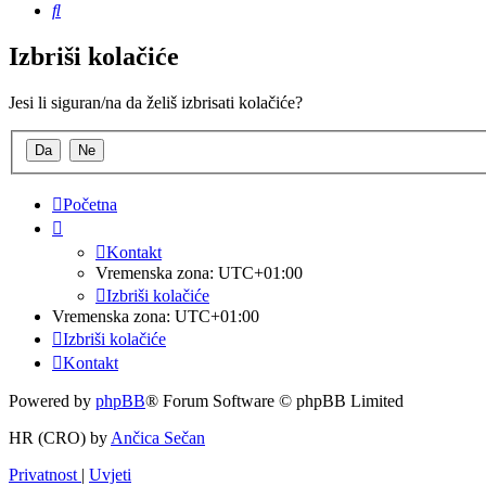
Pretražnik
Izbriši kolačiće
Jesi li siguran/na da želiš izbrisati kolačiće?
Početna
Kontakt
Vremenska zona:
UTC+01:00
Izbriši kolačiće
Vremenska zona:
UTC+01:00
Izbriši kolačiće
Kontakt
Powered by
phpBB
® Forum Software © phpBB Limited
HR (CRO) by
Ančica Sečan
Privatnost
|
Uvjeti