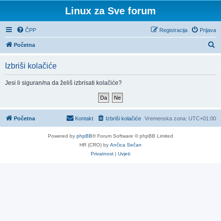
Linux za Sve forum
ČPP
Registracija
Prijava
P
Početna
r
Izbriši kolačiće
e
t
Jesi li siguran/na da želiš izbrisati kolačiće?
r
a
ž
Početna
Kontakt
Izbriši kolačiće
Vremenska zona:
UTC+01:00
n
Powered by
phpBB
® Forum Software © phpBB Limited
i
HR (CRO) by
Ančica Sečan
k
Privatnost
|
Uvjeti