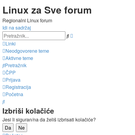
Linux za Sve forum
Regionalni Linux forum
Idi na sadržaj
Napredno
Pretražnik
pretraživanje
Linki
Neodgovorene teme
Aktivne teme
Pretražnik
ČPP
Prijava
Registracija
Početna
Pretražnik
Izbriši kolačiće
Jesi li siguran/na da želiš izbrisati kolačiće?