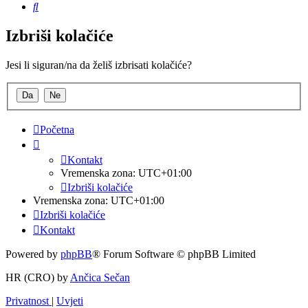
Pretražnik
Izbriši kolačiće
Jesi li siguran/na da želiš izbrisati kolačiće?
Početna
Kontakt
Vremenska zona:
UTC+01:00
Izbriši kolačiće
Vremenska zona:
UTC+01:00
Izbriši kolačiće
Kontakt
Powered by
phpBB
® Forum Software © phpBB Limited
HR (CRO) by
Ančica Sečan
Privatnost
|
Uvjeti