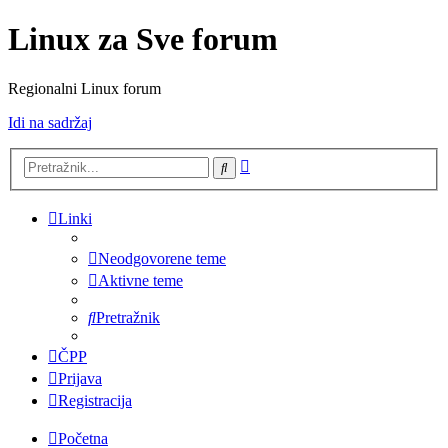
Linux za Sve forum
Regionalni Linux forum
Idi na sadržaj
Napredno
Pretražnik
pretraživanje
Linki
Neodgovorene teme
Aktivne teme
Pretražnik
ČPP
Prijava
Registracija
Početna