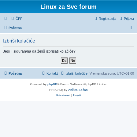
Linux za Sve forum
ČPP
Registracija
Prijava
P
Početna
r
Izbriši kolačiće
e
t
Jesi li siguran/na da želiš izbrisati kolačiće?
r
a
ž
Početna
Kontakt
Izbriši kolačiće
Vremenska zona:
UTC+01:00
n
Powered by
phpBB
® Forum Software © phpBB Limited
i
HR (CRO) by
Ančica Sečan
k
Privatnost
|
Uvjeti