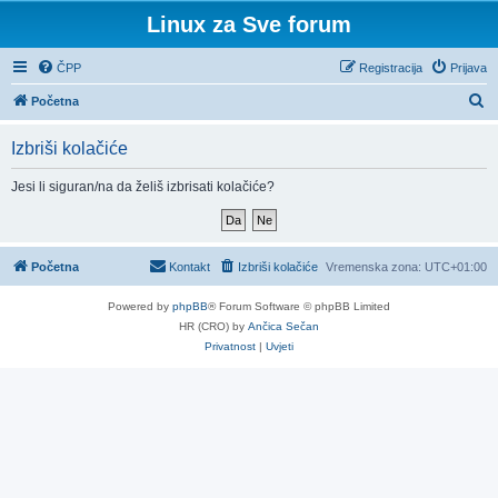
Linux za Sve forum
ČPP
Registracija
Prijava
P
Početna
r
Izbriši kolačiće
e
t
Jesi li siguran/na da želiš izbrisati kolačiće?
r
a
ž
Početna
Kontakt
Izbriši kolačiće
Vremenska zona:
UTC+01:00
n
Powered by
phpBB
® Forum Software © phpBB Limited
i
HR (CRO) by
Ančica Sečan
k
Privatnost
|
Uvjeti