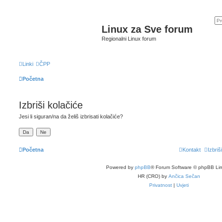
Linux za Sve forum
Regionalni Linux forum
Linki
ČPP
Početna
Izbriši kolačiće
Jesi li siguran/na da želiš izbrisati kolačiće?
Početna
Kontakt
Izbriš
Powered by
phpBB
® Forum Software © phpBB Lim
HR (CRO) by
Ančica Sečan
Privatnost
|
Uvjeti