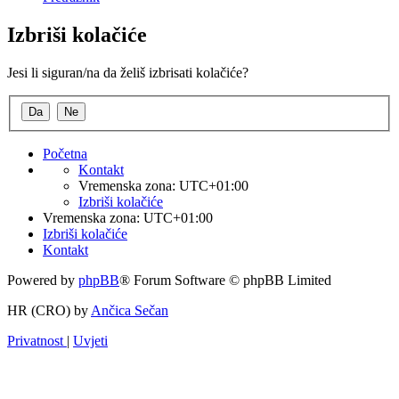
Izbriši kolačiće
Jesi li siguran/na da želiš izbrisati kolačiće?
Početna
Kontakt
Vremenska zona:
UTC+01:00
Izbriši kolačiće
Vremenska zona:
UTC+01:00
Izbriši kolačiće
Kontakt
Powered by
phpBB
® Forum Software © phpBB Limited
HR (CRO) by
Ančica Sečan
Privatnost
|
Uvjeti