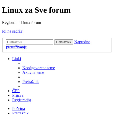
Linux za Sve forum
Regionalni Linux forum
Idi na sadržaj
Napredno
Pretražnik
pretraživanje
Linki
Neodgovorene teme
Aktivne teme
Pretražnik
ČPP
Prijava
Registracija
Početna
Pretražnik