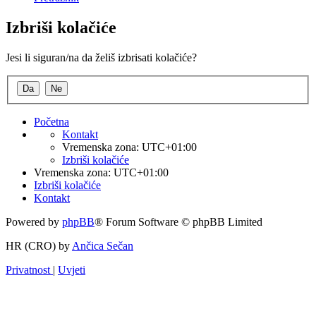
Izbriši kolačiće
Jesi li siguran/na da želiš izbrisati kolačiće?
Početna
Kontakt
Vremenska zona:
UTC+01:00
Izbriši kolačiće
Vremenska zona:
UTC+01:00
Izbriši kolačiće
Kontakt
Powered by
phpBB
® Forum Software © phpBB Limited
HR (CRO) by
Ančica Sečan
Privatnost
|
Uvjeti