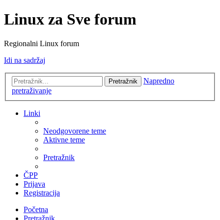
Linux za Sve forum
Regionalni Linux forum
Idi na sadržaj
Napredno
Pretražnik
pretraživanje
Linki
Neodgovorene teme
Aktivne teme
Pretražnik
ČPP
Prijava
Registracija
Početna
Pretražnik