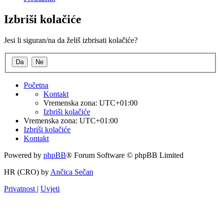
Izbriši kolačiće
Jesi li siguran/na da želiš izbrisati kolačiće?
Početna
Kontakt
Vremenska zona:
UTC+01:00
Izbriši kolačiće
Vremenska zona:
UTC+01:00
Izbriši kolačiće
Kontakt
Powered by
phpBB
® Forum Software © phpBB Limited
HR (CRO) by
Ančica Sečan
Privatnost
|
Uvjeti