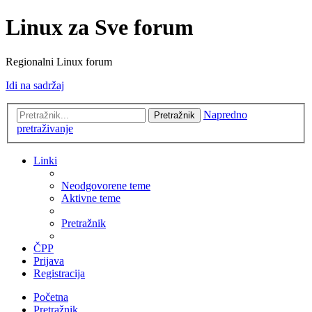
Linux za Sve forum
Regionalni Linux forum
Idi na sadržaj
Napredno
Pretražnik
pretraživanje
Linki
Neodgovorene teme
Aktivne teme
Pretražnik
ČPP
Prijava
Registracija
Početna
Pretražnik