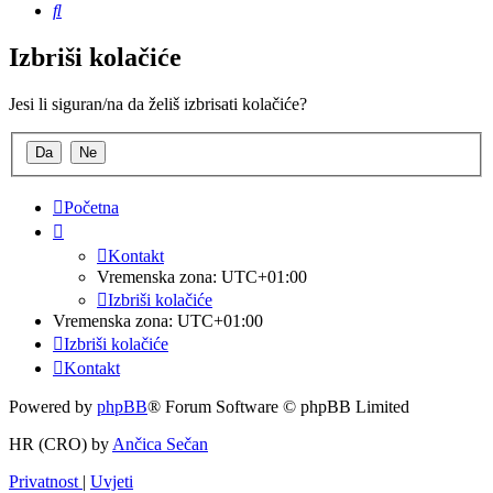
Pretražnik
Izbriši kolačiće
Jesi li siguran/na da želiš izbrisati kolačiće?
Početna
Kontakt
Vremenska zona:
UTC+01:00
Izbriši kolačiće
Vremenska zona:
UTC+01:00
Izbriši kolačiće
Kontakt
Powered by
phpBB
® Forum Software © phpBB Limited
HR (CRO) by
Ančica Sečan
Privatnost
|
Uvjeti