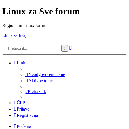
Linux za Sve forum
Regionalni Linux forum
Idi na sadržaj
Napredno
Pretražnik
pretraživanje
Linki
Neodgovorene teme
Aktivne teme
Pretražnik
ČPP
Prijava
Registracija
Početna