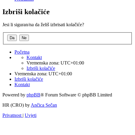
Izbriši kolačiće
Jesi li siguran/na da želiš izbrisati kolačiće?
Početna
Kontakt
Vremenska zona:
UTC+01:00
Izbriši kolačiće
Vremenska zona:
UTC+01:00
Izbriši kolačiće
Kontakt
Powered by
phpBB
® Forum Software © phpBB Limited
HR (CRO) by
Ančica Sečan
Privatnost
|
Uvjeti