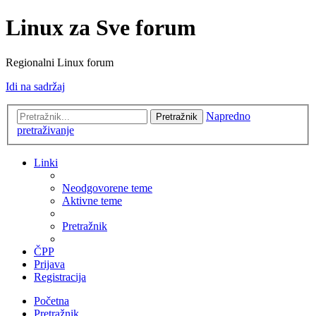
Linux za Sve forum
Regionalni Linux forum
Idi na sadržaj
Napredno
Pretražnik
pretraživanje
Linki
Neodgovorene teme
Aktivne teme
Pretražnik
ČPP
Prijava
Registracija
Početna
Pretražnik