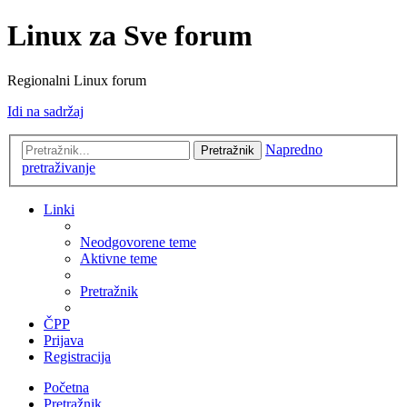
Linux za Sve forum
Regionalni Linux forum
Idi na sadržaj
Napredno
Pretražnik
pretraživanje
Linki
Neodgovorene teme
Aktivne teme
Pretražnik
ČPP
Prijava
Registracija
Početna
Pretražnik