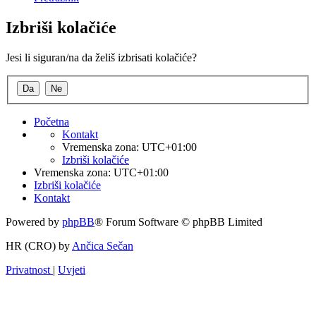
Izbriši kolačiće
Jesi li siguran/na da želiš izbrisati kolačiće?
Početna
Kontakt
Vremenska zona:
UTC+01:00
Izbriši kolačiće
Vremenska zona:
UTC+01:00
Izbriši kolačiće
Kontakt
Powered by
phpBB
® Forum Software © phpBB Limited
HR (CRO) by
Ančica Sečan
Privatnost
|
Uvjeti