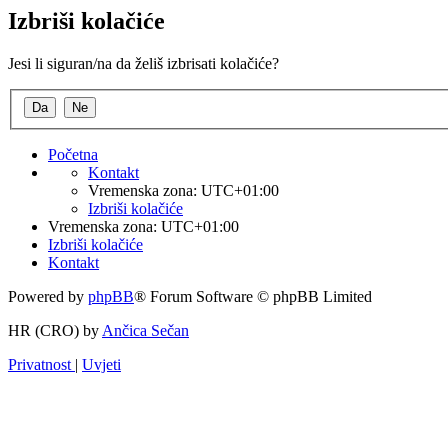
Izbriši kolačiće
Jesi li siguran/na da želiš izbrisati kolačiće?
Početna
Kontakt
Vremenska zona:
UTC+01:00
Izbriši kolačiće
Vremenska zona:
UTC+01:00
Izbriši kolačiće
Kontakt
Powered by
phpBB
® Forum Software © phpBB Limited
HR (CRO) by
Ančica Sečan
Privatnost
|
Uvjeti