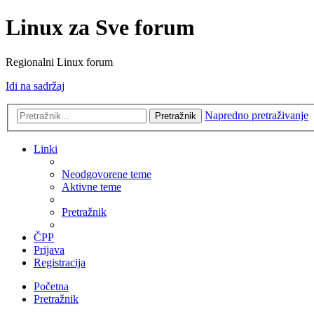
Linux za Sve forum
Regionalni Linux forum
Idi na sadržaj
Napredno pretraživanje
Pretražnik
Linki
Neodgovorene teme
Aktivne teme
Pretražnik
ČPP
Prijava
Registracija
Početna
Pretražnik